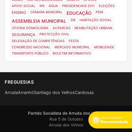
APOIO SOCIAL
IRS
ÁGUA
PRESIDENCIAIS 2011
ELEIÇÕES
CÂMARA MUNCIPAL
PDM
ENSINO
EDUCAÇÃO
ZIR
HABITAÇÃO SOCIAL
ASSEMBLEIA MUNICIPAL
OFICINA DOMICILIÁRIA
AUTARCAS
REABILITAÇÃO URBANA
PROTECÇÃO CIVIL
SEGURANÇA
DELEGAÇÃO DE COMPETÊNCIAS
FESTA
CONGRESSO NACIONAL
MERCADO MUNICIPAL
MOBILIDADE
TRANSPORTE PÚBLICO
BOLETIM INFORMATIVO
FREGUESIAS
Arruda
Arranhó
Santiago dos Velhos
Cardosas
Partido Socialista de Arruda dos Vinhos
SELECIONADO
Rua 5 de Outubro
Recomendado
Arruda dos Vinhos