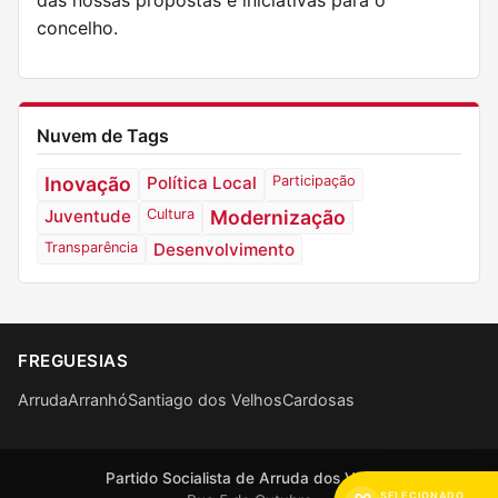
das nossas propostas e iniciativas para o
concelho.
Nuvem de Tags
Inovação
Política Local
Participação
Juventude
Cultura
Modernização
Transparência
Desenvolvimento
FREGUESIAS
Arruda
Arranhó
Santiago dos Velhos
Cardosas
Partido Socialista de Arruda dos Vinhos
SELECIONADO