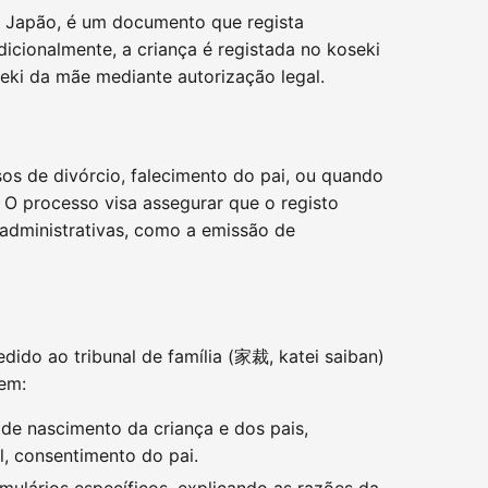
o Japão, é um documento que regista
icionalmente, a criança é registada no koseki
seki da mãe mediante autorização legal.
sos de divórcio, falecimento do pai, ou quando
 O processo visa assegurar que o registo
es administrativas, como a emissão de
ido ao tribunal de família (家裁, katei saiban)
uem:
de nascimento da criança e dos pais,
l, consentimento do pai.
ulários específicos, explicando as razões da