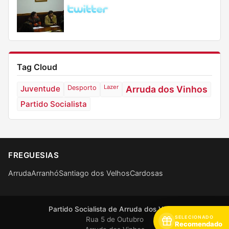
Tag Cloud
Lazer
Juventude
Desporto
Arruda dos Vinhos
Partido Socialista
FREGUESIAS
Arruda
Arranhó
Santiago dos Velhos
Cardosas
Partido Socialista de Arruda dos Vinhos
SELECIONADO
Rua 5 de Outubro
Recomendado